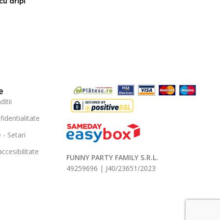
cu aripi
e
itii
fidentialitate
 - Setari
ccesibilitate
FUNNY PARTY FAMILY S.R.L.
49259696 | J40/23651/2023