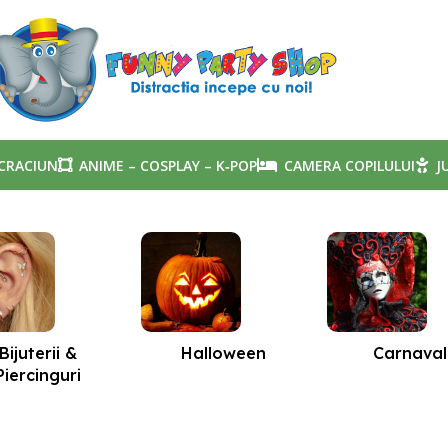
CRACIUN
ANIME – COSPLAY – K‑POP
CAMERA COPILULUI
J
Bijuterii &
Halloween
Carnaval
Piercinguri