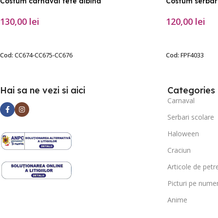
Costum carnaval fete albina
Costum serbare
130,00
lei
120,00
lei
SELECTEAZĂ OPȚIUNILE
SELECTEAZĂ O
Cod:
CC674-CC675-CC676
Cod:
FPF4033
Hai sa ne vezi si aici
Categories
Carnaval
Serbari scolare
Haloween
Craciun
Articole de petr
Picturi pe nume
Anime