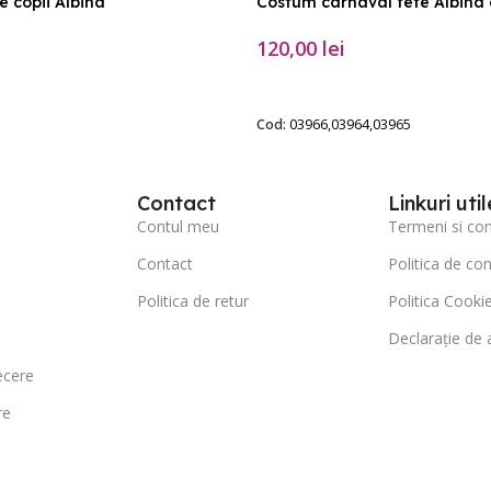
 copii Albina
Costum carnaval fete Albina 
120,00
lei
PȚIUNILE
SELECTEAZĂ OPȚIUNILE
Cod:
03966,03964,03965
Contact
Linkuri util
Contul meu
Termeni si cond
Contact
Politica de con
Politica de retur
Politica Cookie
Declarație de a
ecere
re