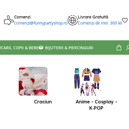
Comenzi
Livrare Gratuită
comenzi@funnypartyshop.ro
Comenzi de min. 300 lei
UCARII, COPII & BEBE
BIJUTERII & PIERCINGURI
Afișez toate cele 3 rezultate
Craciun
Anime - Cosplay -
K‑POP