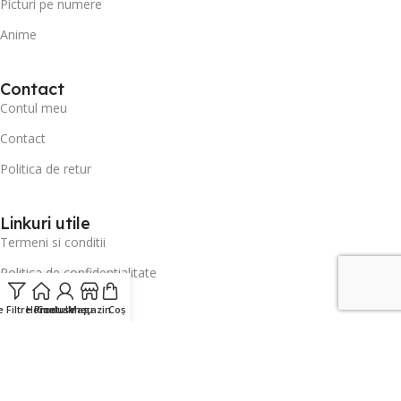
Picturi pe numere
Anime
Contact
Contul meu
Contact
Politica de retur
Linkuri utile
Termeni si conditii
Politica de confidentialitate
Politica Cookie - Setari
 Filtre Produse
Home
Contul meu
Magazin
Coș
Meniu
Declarație de accesibilitate