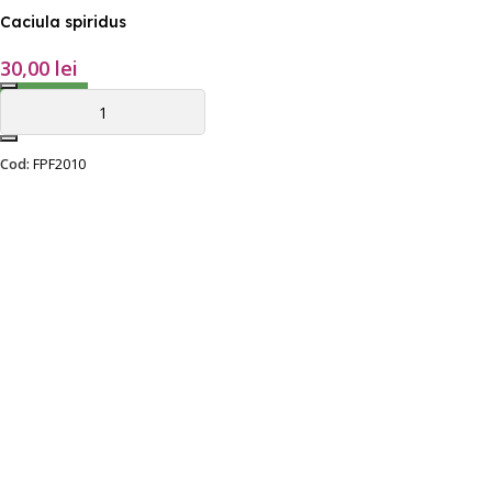
Caciula spiridus
30,00
lei
ADAUGĂ ÎN COȘ
Cod:
FPF2010