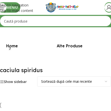
Skip to navigation
MENIU
Skip to main content
Prima pagină
/
Produse etichetate „caciula spiridus”
Home
Alte Produse
Bi
caciula spiridus
Show sidebar