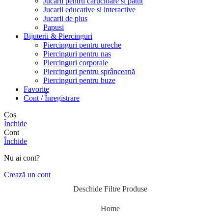
Jucarii pentru carucioare si patut
Jucarii educative si interactive
Jucarii de plus
Papusi
Bijuterii & Piercinguri
Piercinguri pentru ureche
Piercinguri pentru nas
Piercinguri corporale
Piercinguri pentru sprânceană
Piercinguri pentru buze
Favorite
Cont / Înregistrare
Coș
Închide
Cont
Închide
Nu ai cont?
Crează un cont
Deschide Filtre Produse
Home