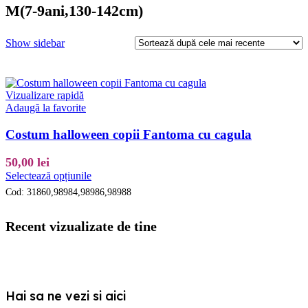
M(7-9ani,130-142cm)
Show sidebar
Vizualizare rapidă
Adaugă la favorite
Costum halloween copii Fantoma cu cagula
50,00
lei
Acest
Selectează opțiunile
produs
Cod:
31860,98984,98986,98988
are
mai
multe
Recent vizualizate de tine
variații.
Opțiunile
pot
fi
alese
Hai sa ne vezi si aici
în