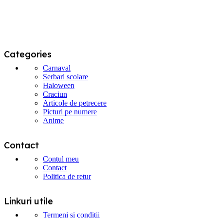
pagina
produsului.
Categories
Carnaval
Serbari scolare
Haloween
Craciun
Articole de petrecere
Picturi pe numere
Anime
Contact
Contul meu
Contact
Politica de retur
Linkuri utile
Termeni si conditii