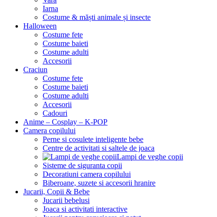
Iarna
Costume & măști animale și insecte
Halloween
Costume fete
Costume baieti
Costume adulti
Accesorii
Craciun
Costume fete
Costume baieti
Costume adulti
Accesorii
Cadouri
Anime – Cosplay – K‑POP
Camera copilului
Perne si cosulete inteligente bebe
Centre de activitati si saltele de joaca
Lampi de veghe copii
Sisteme de siguranta copii
Decoratiuni camera copilului
Biberoane, suzete si accesorii hranire
Jucarii, Copii & Bebe
Jucarii bebelusi
Joaca si activitati interactive