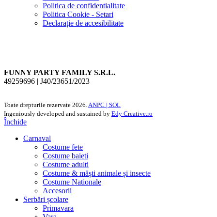
Politica de confidentialitate
Politica Cookie - Setari
Declarație de accesibilitate
FUNNY PARTY FAMILY S.R.L.
49259696 | J40/23651/2023
Toate drepturile rezervate
2026.
ANPC |
SOL
Ingeniously developed and sustained by
Edy Creative.ro
Închide
Carnaval
Costume fete
Costume baieti
Costume adulti
Costume & măști animale și insecte
Costume Nationale
Accesorii
Serbări școlare
Primavara
Vara