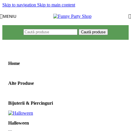
Skip to navigation
Skip to main content
MENIU
Caută produse
Prima pagină
/
Mărime produs
/
M(7-9ani,130-142cm)
Home
Alte Produse
Bijuterii & Piercinguri
Halloween