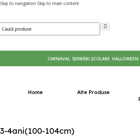
Skip to navigation
Skip to main content
CARNAVAL
SERBĂRI ȘCOLARE
HALLOWEEN
Prima pagină
/
Mărime produs
/
3-4ani(100-104cm)
Home
Alte Produse
3-4ani(100-104cm)