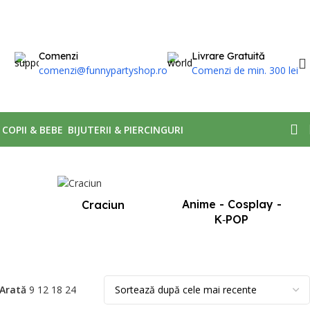
Comenzi
Livrare Gratuită
comenzi@funnypartyshop.ro
Comenzi de min. 300 lei
, COPII & BEBE
BIJUTERII & PIERCINGURI
Afișez singurul rezultat
Anime - Cosplay -
Craciun
K‑POP
Arată
9
12
18
24