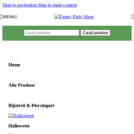
Skip to navigation
Skip to main content
MENIU
Caută produse
Prima pagină
/
Mărime produs
/
11-12ani(136-145cm)
Home
Alte Produse
Bijuterii & Piercinguri
Halloween