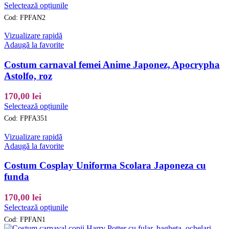
Acest
pagina
Selectează opțiunile
produs
produsului.
Cod:
FPFAN2
are
mai
Vizualizare rapidă
multe
Adaugă la favorite
variații.
Opțiunile
Costum carnaval femei Anime Japonez, Apocrypha
pot
Astolfo, roz
fi
alese
170,00
lei
în
Acest
pagina
Selectează opțiunile
produs
produsului.
Cod:
FPFA351
are
mai
Vizualizare rapidă
multe
Adaugă la favorite
variații.
Opțiunile
Costum Cosplay Uniforma Scolara Japoneza cu
pot
funda
fi
alese
170,00
lei
în
Acest
pagina
Selectează opțiunile
produs
produsului.
Cod:
FPFAN1
are