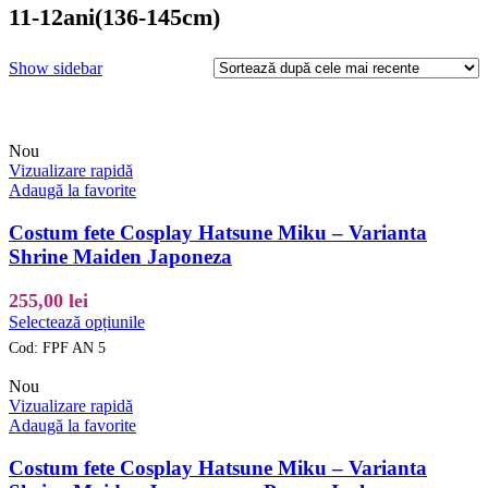
11-12ani(136-145cm)
Show sidebar
Nou
Vizualizare rapidă
Adaugă la favorite
Costum fete Cosplay Hatsune Miku – Varianta
Shrine Maiden Japoneza
255,00
lei
Acest
Selectează opțiunile
produs
Cod:
FPF AN 5
are
mai
Nou
multe
Vizualizare rapidă
variații.
Adaugă la favorite
Opțiunile
pot
Costum fete Cosplay Hatsune Miku – Varianta
fi