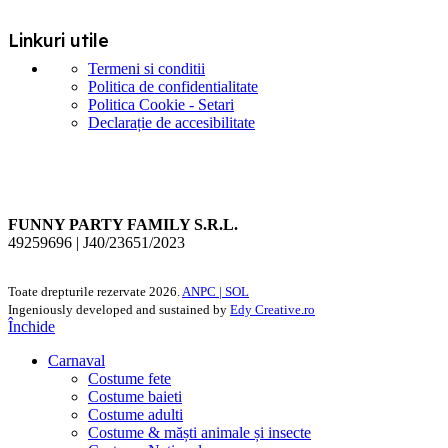
Linkuri utile
Termeni si conditii
Politica de confidentialitate
Politica Cookie - Setari
Declarație de accesibilitate
FUNNY PARTY FAMILY S.R.L.
49259696 | J40/23651/2023
Toate drepturile rezervate
2026.
ANPC |
SOL
Ingeniously developed and sustained by
Edy Creative.ro
Închide
Carnaval
Costume fete
Costume baieti
Costume adulti
Costume & măști animale și insecte