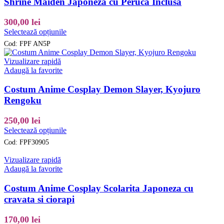
Shrine Maiden Japoneza cu Peruca Inclusa
alese
în
300,00
lei
pagina
Acest
produsului.
Selectează opțiunile
produs
Cod:
FPF AN5P
are
mai
Vizualizare rapidă
multe
Adaugă la favorite
variații.
Opțiunile
Costum Anime Cosplay Demon Slayer, Kyojuro
pot
Rengoku
fi
alese
250,00
lei
în
Acest
pagina
Selectează opțiunile
produs
produsului.
Cod:
FPF30905
are
mai
Vizualizare rapidă
multe
Adaugă la favorite
variații.
Opțiunile
Costum Anime Cosplay Scolarita Japoneza cu
pot
cravata si ciorapi
fi
alese
170,00
lei
în