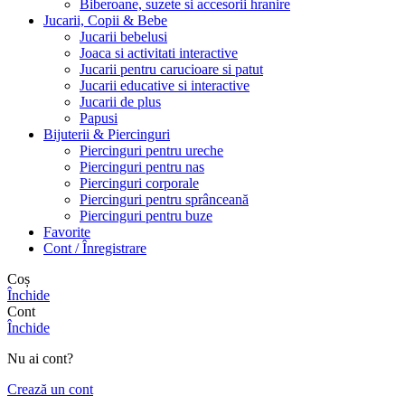
Biberoane, suzete si accesorii hranire
Jucarii, Copii & Bebe
Jucarii bebelusi
Joaca si activitati interactive
Jucarii pentru carucioare si patut
Jucarii educative si interactive
Jucarii de plus
Papusi
Bijuterii & Piercinguri
Piercinguri pentru ureche
Piercinguri pentru nas
Piercinguri corporale
Piercinguri pentru sprânceană
Piercinguri pentru buze
Favorite
Cont / Înregistrare
Coș
Închide
Cont
Închide
Nu ai cont?
Crează un cont