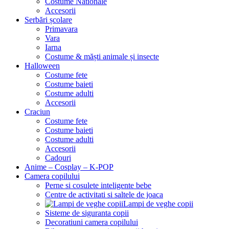
Costume Nationale
Accesorii
Serbări școlare
Primavara
Vara
Iarna
Costume & măști animale și insecte
Halloween
Costume fete
Costume baieti
Costume adulti
Accesorii
Craciun
Costume fete
Costume baieti
Costume adulti
Accesorii
Cadouri
Anime – Cosplay – K‑POP
Camera copilului
Perne si cosulete inteligente bebe
Centre de activitati si saltele de joaca
Lampi de veghe copii
Sisteme de siguranta copii
Decoratiuni camera copilului