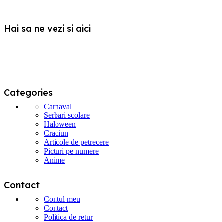
pot
fi
alese
Hai sa ne vezi si aici
în
pagina
produsului.
Categories
Carnaval
Serbari scolare
Haloween
Craciun
Articole de petrecere
Picturi pe numere
Anime
Contact
Contul meu
Contact
Politica de retur