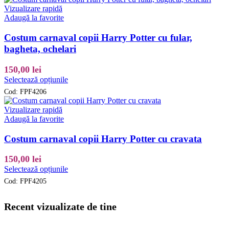
mai
Vizualizare rapidă
multe
Adaugă la favorite
variații.
Opțiunile
Costum carnaval copii Harry Potter cu fular,
pot
bagheta, ochelari
fi
alese
150,00
lei
în
Acest
pagina
Selectează opțiunile
produs
produsului.
Cod:
FPF4206
are
mai
Vizualizare rapidă
multe
Adaugă la favorite
variații.
Opțiunile
Costum carnaval copii Harry Potter cu cravata
pot
fi
150,00
lei
alese
Acest
Selectează opțiunile
în
produs
pagina
Cod:
FPF4205
are
produsului.
mai
multe
Recent vizualizate de tine
variații.
Opțiunile