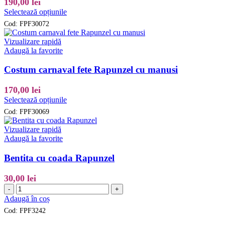
190,00
lei
pagina
Acest
produsului.
Selectează opțiunile
produs
Cod:
FPF30072
are
mai
Vizualizare rapidă
multe
Adaugă la favorite
variații.
Opțiunile
Costum carnaval fete Rapunzel cu manusi
pot
fi
170,00
lei
alese
Acest
Selectează opțiunile
în
produs
pagina
Cod:
FPF30069
are
produsului.
mai
Vizualizare rapidă
multe
Adaugă la favorite
variații.
Opțiunile
Bentita cu coada Rapunzel
pot
fi
30,00
lei
alese
Cantitate
-
+
în
Bentita
Adaugă în coș
pagina
cu
produsului.
Cod:
FPF3242
coada
Rapunzel