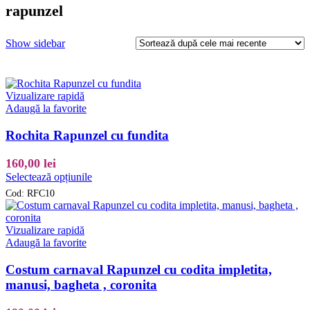
rapunzel
Show sidebar
Vizualizare rapidă
Adaugă la favorite
Rochita Rapunzel cu fundita
160,00
lei
Acest
Selectează opțiunile
produs
Cod:
RFC10
are
mai
multe
Vizualizare rapidă
variații.
Adaugă la favorite
Opțiunile
pot
Costum carnaval Rapunzel cu codita impletita,
fi
manusi, bagheta , coronita
alese
în