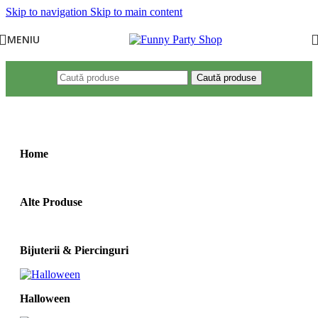
Skip to navigation
Skip to main content
MENIU
Caută produse
Prima pagină
/
Produse etichetate „rapunzel”
Home
Alte Produse
Bijuterii & Piercinguri
Halloween