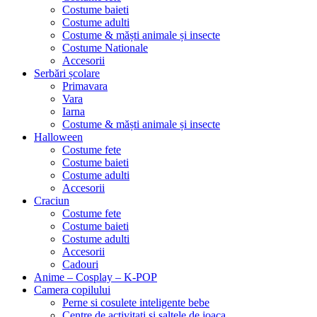
Costume baieti
Costume adulti
Costume & măști animale și insecte
Costume Nationale
Accesorii
Serbări școlare
Primavara
Vara
Iarna
Costume & măști animale și insecte
Halloween
Costume fete
Costume baieti
Costume adulti
Accesorii
Craciun
Costume fete
Costume baieti
Costume adulti
Accesorii
Cadouri
Anime – Cosplay – K‑POP
Camera copilului
Perne si cosulete inteligente bebe
Centre de activitati si saltele de joaca