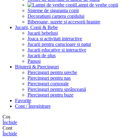
Lampi de veghe copii
Sisteme de siguranta copii
Decoratiuni camera copilului
Biberoane, suzete si accesorii hranire
Jucarii, Copii & Bebe
Jucarii bebelusi
Joaca si activitati interactive
Jucarii pentru carucioare si patut
Jucarii educative si interactive
Jucarii de plus
Papusi
Bijuterii & Piercinguri
Piercinguri pentru ureche
Piercinguri pentru nas
Piercinguri corporale
Piercinguri pentru sprânceană
Piercinguri pentru buze
Favorite
Cont / Înregistrare
Coș
Închide
Cont
Închide