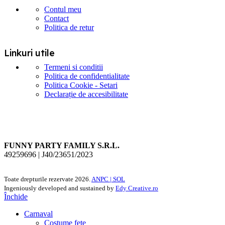
Contul meu
Contact
Politica de retur
Linkuri utile
Termeni si conditii
Politica de confidentialitate
Politica Cookie - Setari
Declarație de accesibilitate
FUNNY PARTY FAMILY S.R.L.
49259696 | J40/23651/2023
Toate drepturile rezervate
2026.
ANPC |
SOL
Ingeniously developed and sustained by
Edy Creative.ro
Închide
Carnaval
Costume fete