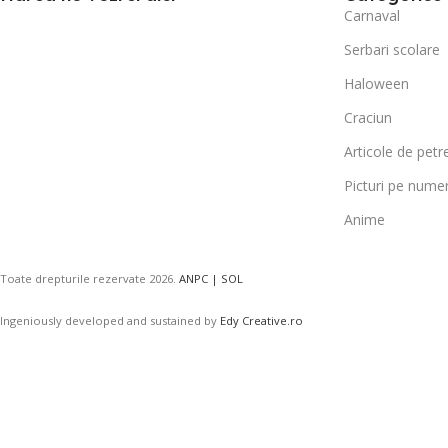
Carnaval
Serbari scolare
Haloween
Craciun
Articole de petr
Picturi pe nume
Anime
Toate drepturile rezervate
2026.
ANPC |
SOL
Ingeniously developed and sustained by
Edy Creative.ro