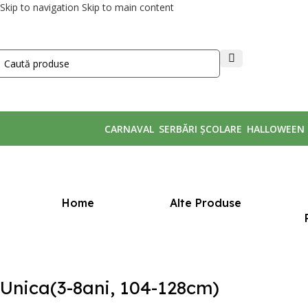
Skip to navigation
Skip to main content
CARNAVAL
SERBĂRI ȘCOLARE
HALLOWEEN
Prima pagină
/
Mărime produs
/
Unica(3-8ani, 104-128cm)
Home
Alte Produse
Unica(3-8ani, 104-128cm)