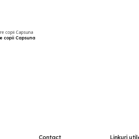
e copii Capsuna
PȚIUNILE
Contact
Linkuri util