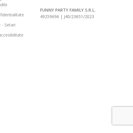
itii
FUNNY PARTY FAMILY S.R.L.
fidentialitate
49259696 | J40/23651/2023
 - Setari
ccesibilitate