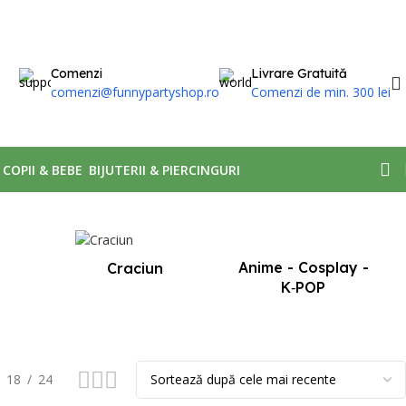
Comenzi
Livrare Gratuită
comenzi@funnypartyshop.ro
Comenzi de min. 300 lei
, COPII & BEBE
BIJUTERII & PIERCINGURI
Afișez toate cele 2 rezultate
Anime - Cosplay -
Craciun
K‑POP
18
24