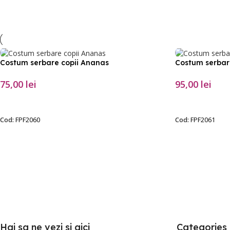
Costum serbare copii Ananas
Costum serbar
75,00
lei
95,00
lei
SELECTEAZĂ OPȚIUNILE
SELECTEAZĂ O
Cod:
FPF2060
Cod:
FPF2061
Hai sa ne vezi si aici
Categories